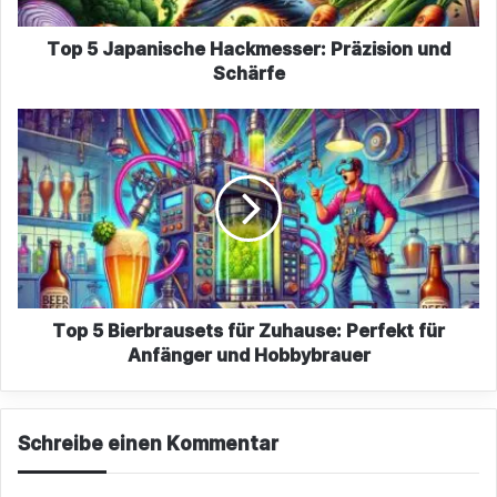
Top 5 Japanische Hackmesser: Präzision und
Schärfe
Top
5
Bierbrausets
für
Zuhause:
Perfekt
für
Anfänger
und
Top 5 Bierbrausets für Zuhause: Perfekt für
Hobbybrauer
Anfänger und Hobbybrauer
Schreibe einen Kommentar