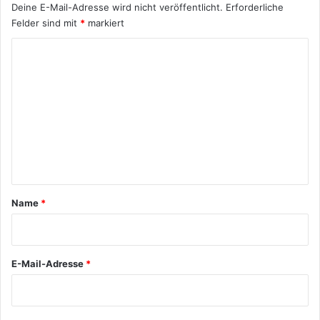
Deine E-Mail-Adresse wird nicht veröffentlicht.
Erforderliche
Felder sind mit
*
markiert
K
o
m
m
e
n
t
a
Name
*
r
*
E-Mail-Adresse
*