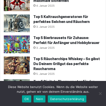
maximale Sicherheit
4. Januar 2025
Top 5 Kaltrauchgeneratoren für
perfektes Selchen und Räuchern
3. Januar 2025
Top 5 Bierbrausets für Zuhause:
Perfekt für Anfänger und Hobbybrauer
3. Januar 2025
Top 5 Räucherchips Whiskey – So gibst
Du Deinem Grillgut das perfekte
Raucharoma
5. Januar 2025
Top 5 Digitale Thermometer für den
perfekten Grillgenuss
Diese Website benutzt Cookies. Wenn du die Website weiter
nutzt, gehen wir von deinem Einverständnis aus.
5. Januar 2025
OK
Nein
Datenschutzerklärung
Facebook
X
WhatsApp
Telegram
Viber