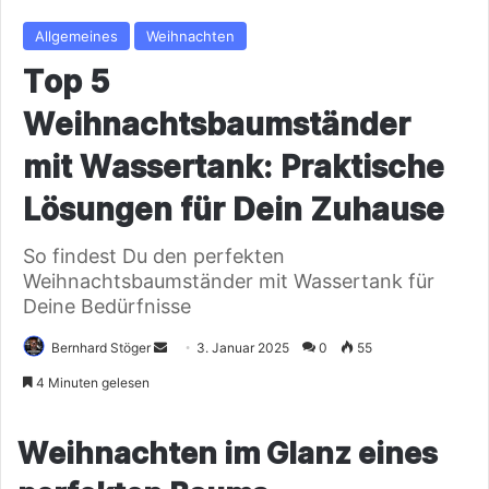
Allgemeines
Weihnachten
Top 5
Weihnachtsbaumständer
mit Wassertank: Praktische
Lösungen für Dein Zuhause
So findest Du den perfekten
Weihnachtsbaumständer mit Wassertank für
Deine Bedürfnisse
Sende
Bernhard Stöger
3. Januar 2025
0
55
uns
4 Minuten gelesen
eine
E-
Weihnachten im Glanz eines
Mail