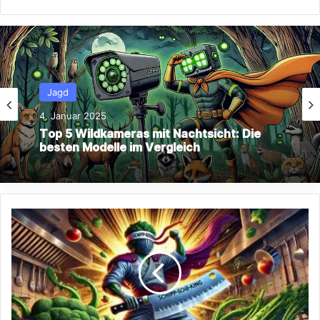
Hobbybrauen
3. Januar 2025
Jagd
Top 5 Bierbrausets für Zuhause: Perfekt
für Anfänger und Hobbybrauer
4. Januar 2025
Top
Top 5 Wildkameras mit Nachtsicht: Die
5
besten Modelle im Vergleich
Japanische
Hackmesser:
Präzision
und
Schärfe