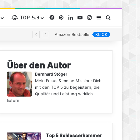
TOP 5.3
Facebook
Pinterest
LinkedIn
YouTube
Instagram
Sidebar
Suchen nac
Amazon Bestseller
KLICK
Über den Autor
Bernhard Stöger
Mein Fokus & meine Mission: Dich
mit den TOP 5 zu begeistern, die
Qualität und Leistung wirklich
liefern.
Top 5 Schlosserhammer