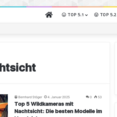
START
TOP 5.1
TOP 5.2
o gibst Du Deinem Grillgut das perfekte Raucharoma
htsicht
Bernhard Stöger
4. Januar 2025
0
53
Top 5 Wildkameras mit
Nachtsicht: Die besten Modelle im