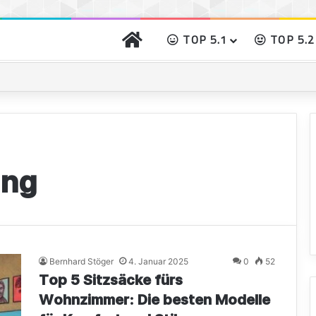
START
TOP 5.1
TOP 5.2
o gibst Du Deinem Grillgut das perfekte Raucharoma
ung
Bernhard Stöger
4. Januar 2025
0
52
Top 5 Sitzsäcke fürs
Wohnzimmer: Die besten Modelle