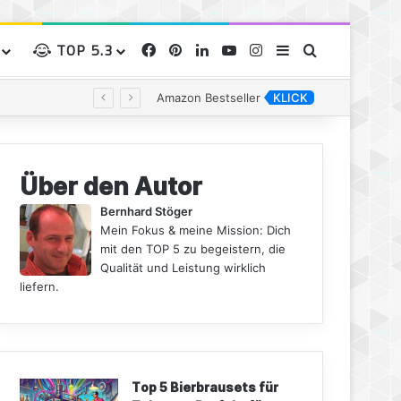
TOP 5.3
Facebook
Pinterest
LinkedIn
YouTube
Instagram
Sidebar
Suchen nac
Amazon Bestseller
KLICK
Über den Autor
Bernhard Stöger
Mein Fokus & meine Mission: Dich
mit den TOP 5 zu begeistern, die
Qualität und Leistung wirklich
liefern.
Top 5 Bierbrausets für