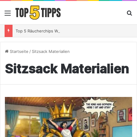
Menü
S
Top 5 Räucherchips Whiskey – So gibst Du Deinem Grillgut das perfekte Raucharoma
Startseite
/
Sitzsack Materialien
Sitzsack Materialien