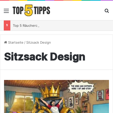
Menü
S
Top 5 Räucherchips Whiskey – So gibst Du Deinem Grillgut das perfekte Raucharoma
Startseite
/
Sitzsack Design
Sitzsack Design