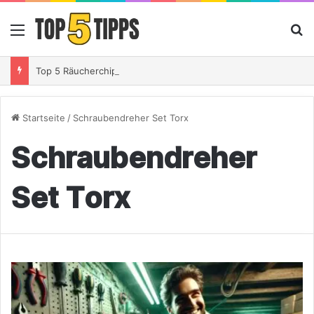
Menü
S
Top 5 Räucherchips Whiskey – So gibst Du Deinem Grillgut das perfekte Raucharoma
Startseite
/
Schraubendreher Set Torx
Schraubendreher
Set Torx