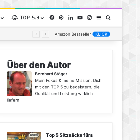
TOP 5.3
Facebook
Pinterest
LinkedIn
YouTube
Instagram
Sidebar
Suchen nac
Amazon Bestseller
KLICK
Über den Autor
Bernhard Stöger
Mein Fokus & meine Mission: Dich
mit den TOP 5 zu begeistern, die
Qualität und Leistung wirklich
liefern.
Top 5 Sitzsäcke fürs