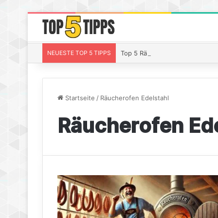
NEUESTE TOP 5 TIPPS
Top 5 Räucherchips Whiskey – S
Startseite
/
Räucherofen Edelstahl
Räucherofen Ede