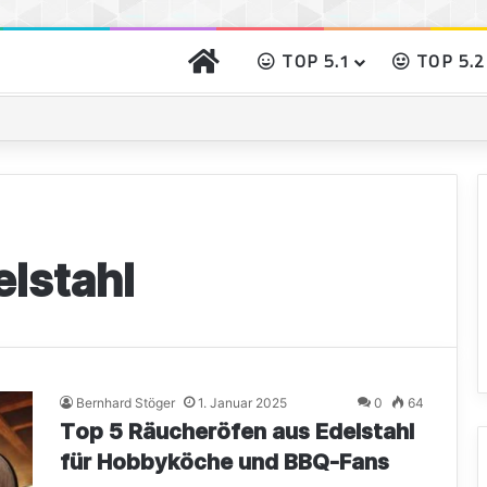
START
TOP 5.1
TOP 5.2
o gibst Du Deinem Grillgut das perfekte Raucharoma
lstahl
Bernhard Stöger
1. Januar 2025
0
64
Top 5 Räucheröfen aus Edelstahl
für Hobbyköche und BBQ-Fans