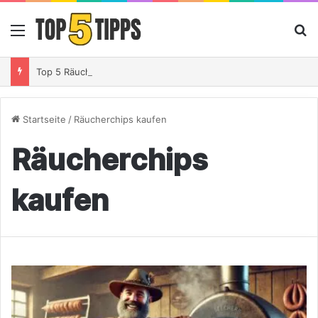
Menü
S
Top 5 Räucherchips Whiskey – So gibst Du Deinem Grillgut das perfekte Raucharoma
Startseite
/
Räucherchips kaufen
Räucherchips
kaufen