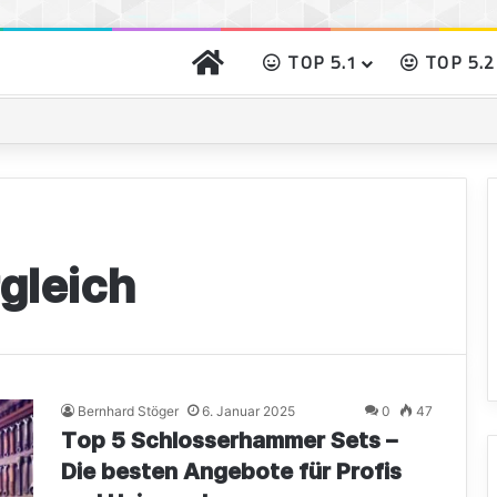
START
TOP 5.1
TOP 5.2
o gibst Du Deinem Grillgut das perfekte Raucharoma
gleich
Bernhard Stöger
6. Januar 2025
0
47
Top 5 Schlosserhammer Sets –
Die besten Angebote für Profis