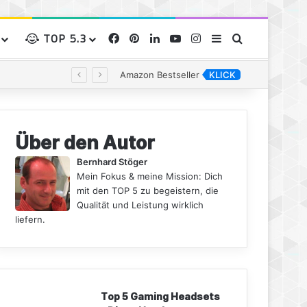
TOP 5.3
Facebook
Pinterest
LinkedIn
YouTube
Instagram
Sidebar
Suchen nac
Amazon Bestseller
KLICK
Über den Autor
Bernhard Stöger
Mein Fokus & meine Mission: Dich
mit den TOP 5 zu begeistern, die
Qualität und Leistung wirklich
liefern.
Top 5 Gaming Headsets