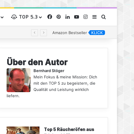
TOP 5.3
Facebook
Pinterest
LinkedIn
YouTube
Instagram
Sidebar
Suchen nac
Amazon Bestseller
KLICK
Über den Autor
Bernhard Stöger
Mein Fokus & meine Mission: Dich
mit den TOP 5 zu begeistern, die
Qualität und Leistung wirklich
liefern.
Top 5 Räucheröfen aus