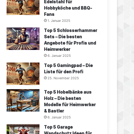
Edelstahl für
Hobbyköche und BBQ-
Fans
1. Januar 2025
Top 5 Schlosserhammer
Sets – Die besten
Angebote für Profis und
Heimwerker
6. Januar 2025
Top 5 Gamingpad – Die
Liste für den Profi
25. November 2025
Top 5 Hobelbänke aus
Holz – Die besten
Modelle für Heimwerker
& Bastler
6. Januar 2025
Top 5 Garage
Wandschutz Ideen für