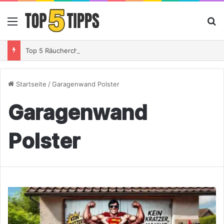
Menü
S
Top 5 Räucherchips Whiskey – So gibst Du Deinem Grillgut das perfekte Raucharoma
Startseite
/
Garagenwand Polster
Garagenwand
Polster