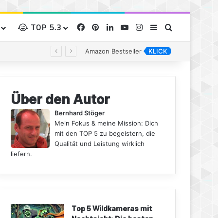
TOP 5.3
Facebook
Pinterest
LinkedIn
YouTube
Instagram
Sidebar
Suchen nac
Amazon Bestseller
KLICK
Über den Autor
Bernhard Stöger
Mein Fokus & meine Mission: Dich
mit den TOP 5 zu begeistern, die
Qualität und Leistung wirklich
liefern.
Top 5 Wildkameras mit